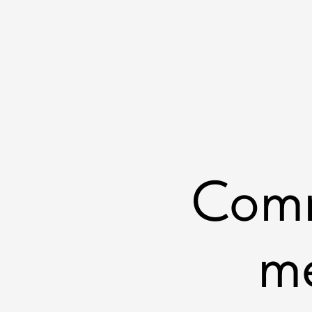
Comm
me