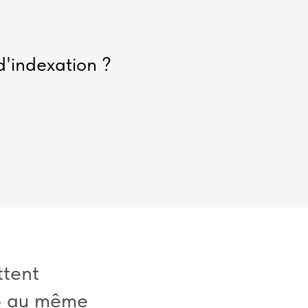
d'indexation ?
ttent
eb au même