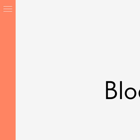
Blo
tion