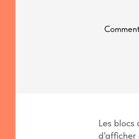
Comment a
ils
a
r
s
Les blocs 
d'afficher