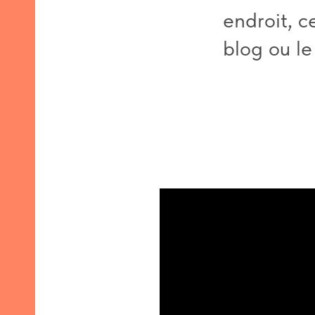
endroit, c
blog ou le
ux
p de
mat
 de
age
ge